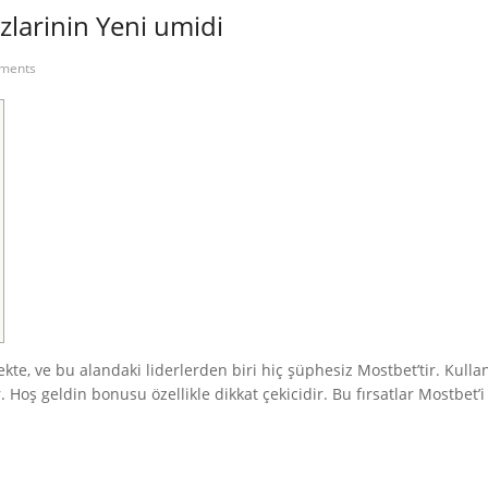
larinin Yeni umidi
ments
, ve bu alandaki liderlerden biri hiç şüphesiz Mostbet’tir. Kulla
. Hoş geldin bonusu özellikle dikkat çekicidir. Bu fırsatlar Mostbet