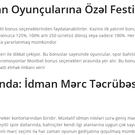
n Oyunçularına Özəl Festi
i bonus seçeneklerinden faydalanabilirler. Kazino ilk yatırım bonu
, yalnızca 125%, 100% artı 250 ücretsiz dönüş veya sadece 100%. He
an da yararlanmaq mümkündür
ri ile dikkat çekiyor. Bu bonuslar sayesinde oyuncular, spor bahisler
l promosyonlar Mostbet bonus seçenekleri arasında yer alır. Bu bon
tli etmək imkanı verir
a: İdman Mərc Təcrübəsi 
eker kontorlarından biridir. Müxtəlif idman növləri üzrə geniş mər
şitli spor dallarında, bahisçiler kendi ilgi alanlarına uygun çok sa
canlı mərc seçimi ilə hər zaman oyunun gedişatına qoşulmaq müm