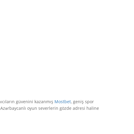
nıcıların güvenini kazanmış
Mostbet
, geniş spor
’i Azərbaycanlı oyun severlerin gözde adresi haline