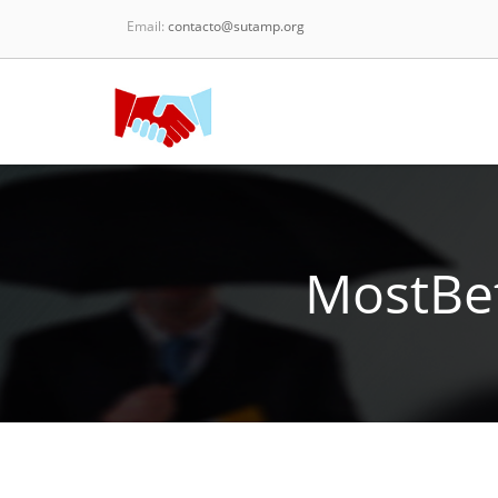
Email:
contacto@sutamp.org
MostBet