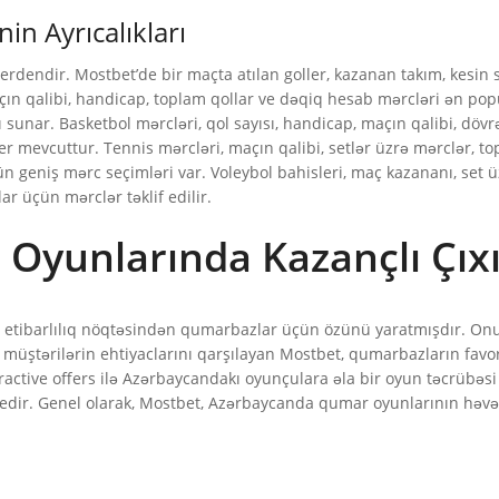
n Ayrıcalıkları
lerdendir. Mostbet’de bir maçta atılan goller, kazanan takım, kesin sk
çın qalibi, handicap, toplam qollar ve dəqiq hesab mərcləri ən pop
 sunar. Basketbol mərcləri, qol sayısı, handicap, maçın qalibi, dövr
r mevcuttur. Tennis mərcləri, maçın qalibi, setlər üzrə mərclər, to
üçün geniş mərc seçimləri var. Voleybol bahisleri, maç kazananı, set ü
lar üçün mərclər təklif edilir.
o Oyunlarında Kazançlı Çıx
 etibarlılıq nöqtəsindən qumarbazlar üçün özünü yaratmışdır. Onun
ilə müştərilərin ehtiyaclarını qarşılayan Mostbet, qumarbazların fa
active offers ilə Azərbaycandakı oyunçulara əla bir oyun təcrübə
edir. Genel olarak, Mostbet, Azərbaycanda qumar oyunlarının həvəs