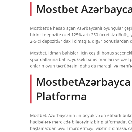
Mostbet Azərbayca
Mostbet’de hesap açan Azərbaycanlı oyunçular çeşitl
birinci depozite özel 125% artı 250 ücretsiz dönüş
2-5-ci depozitlər daxil olmaqla, digər bonuslard
Mostbet, idman bahisleri için çeşitli bonus seçenekle
spor dallarına bahis, yüksek bahis oranları ve öze
onların oyun təcrübəsini daha da maraqlı və mənfəə
MostbetAzərbaycand
Platforma
Mostbet, Azərbaycanın ən böyük və ən etibarlı bukm
hadisələrə mərc edə biləcəyiniz bir platformadır. Çe
başlamazdan əvvəl mərc etməyə vaxtınız olmasa, 