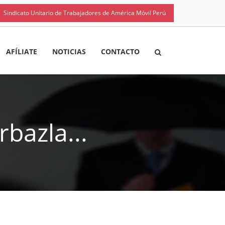
Sindicato Unitario de Trabajadores de América Móvil Perú
AFÍLIATE
NOTICIAS
CONTACTO
bazla...