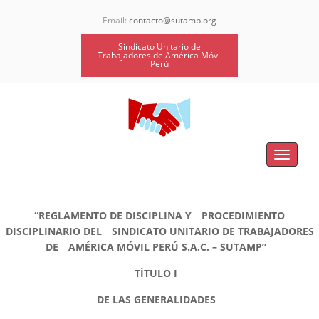
Email:
contacto@sutamp.org
Sindicato Unitario de
Trabajadores de América Móvil
Perú
Toggle
navigat
“REGLAMENTO DE DISCIPLINA Y
PROCEDIMIENTO
DISCIPLINARIO DEL
SINDICATO UNITARIO DE TRABAJADORES
DE
AMÉRICA MÓVIL PERÚ S.A.C. – SUTAMP”
TÍTULO I
DE LAS GENERALIDADES