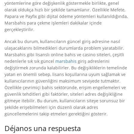
yöntemlerine göre değişkenlik göstermekle birlikte, genel
olarak oldukça hızlı bir şekilde tamamlanır. Özellikle Mefete,
Papara ve Payfix gibi dijital ödeme yöntemleri kullanıldığında,
Marsbahis para çekme işlemleri dakikalar içinde
gerçekleştirilir.
Ancak bu durum, kullanıcıların güncel giriş adresine nasıl
ulaşacaklarını bilmedikleri durumlarda problem yaratabilir.
Marsbahis gibi lisanslı online bahis ve casino siteleri, çeşitli
nedenlerle sık sık güncel
marsbahis
giriş adreslerini
değiştirmek zorunda kalabilirler. Bu değişikliklerin temelinde
yatan en önemli sebep, lisans koşullarına uyum sağlamak ve
kullanıcılarının güvenliğini maksimum seviyede tutmaktır.
Özellikle çevrimiçi bahis sektöründe, erişim engellemeleri ve
güvenlik tehditleri gibi faktörler, siteleri adres değişikliğine
gitmeye itebilir. Bu durum, kullanıcıların siteye sorunsuz bir
şekilde erişebilmeleri için düzenli olarak adres
güncellemelerini takip etmeleri gerektiğini gösterir.
Déjanos una respuesta