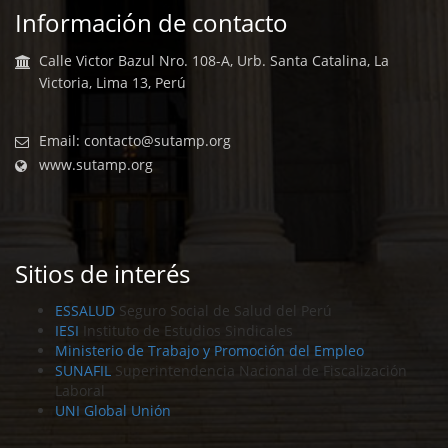
Información de contacto
Calle Victor Bazul Nro. 108-A, Urb. Santa Catalina, La
Victoria, Lima 13, Perú
Email:
contacto@sutamp.org
www.sutamp.org
Sitios de interés
ESSALUD
Seguro Social de Salud del Perú
IESI
Instituto de Estudios Sindicales
Ministerio de Trabajo y Promoción del Empleo
SUNAFIL
Superintendencia Nacional de Fiscalización
Laboral
UNI Global Unión