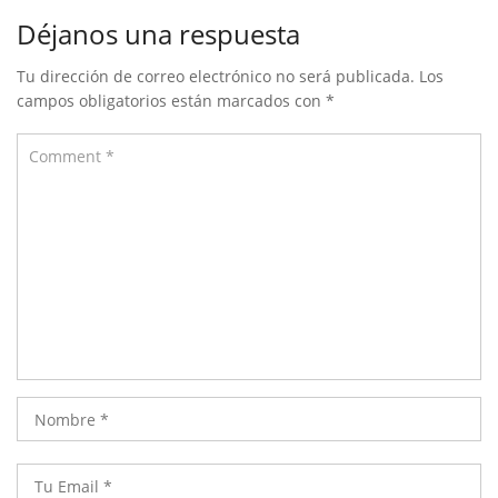
Déjanos una respuesta
Tu dirección de correo electrónico no será publicada.
Los
campos obligatorios están marcados con
*