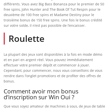
différents. Vous avez Big Bass Bonanza pour le premier de 50
free spins, John Hunter and The Book Of Tut Respin pour le
deuxième de 100 free spins et Madame Destiny pour le
troisième bonus de 150 free spins. Une fois le bonus crédité
sur votre solde, il n’est pas possible de l’encaisser.
Roulette
La plupart des jeux sont disponibles à la fois en mode démo
et en pari en argent réel. Vous pouvez immédiatement
effectuer votre premier dépôt et commencer à jouer.
Cependant, pour commencer, nous vous conseillons de vous
rendre dans l’onglet promotions et de profiter des offres de
bonus.
Comment avoir mon bonus
d’inscription sur Win Oui ?
Que vous soyez amateur de machines à sous, de jeux de table