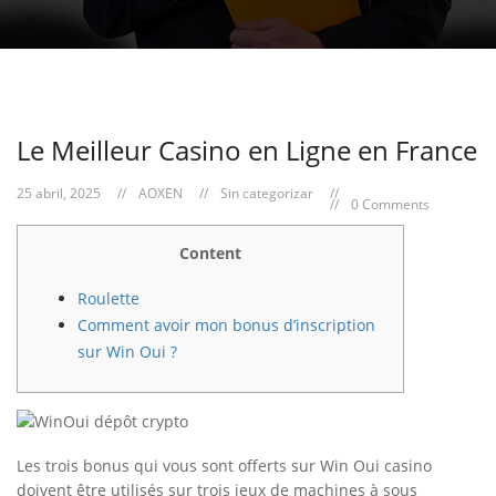
Le Meilleur Casino en Ligne en France
25 abril, 2025
AOXEN
Sin categorizar
0 Comments
Content
Roulette
Comment avoir mon bonus d’inscription
sur Win Oui ?
Les trois bonus qui vous sont offerts sur Win Oui casino
doivent être utilisés sur trois jeux de machines à sous