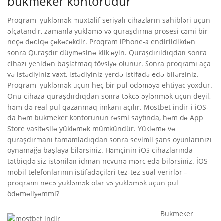
bukmeker kontorudur
Proqramı yükləmək müxtəlif seriyalı cihazların sahibləri üçün
əlçatandır, zamanla yükləmə və quraşdırma prosesi cəmi bir
neçə dəqiqə çəkəcəkdir. Proqram iPhone-a endirildikdən
sonra Quraşdır düyməsinə klikləyin. Quraşdırıldıqdan sonra
cihazı yenidən başlatmaq tövsiyə olunur. Sonra proqramı aça
və istədiyiniz vaxt, istədiyiniz yerdə istifadə edə bilərsiniz.
Proqramı yükləmək üçün heç bir pul ödəməyə ehtiyac yoxdur.
Onu cihaza quraşdırdıqdan sonra təkcə əylənmək üçün deyil,
həm də real pul qazanmaq imkanı açılır. Mostbet indir-i iOS-
da həm bukmeker kontorunun rəsmi saytında, həm də App
Store vasitəsilə yükləmək mümkündür. Yükləmə və
quraşdırmanı tamamladıqdan sonra sevimli şans oyunlarınızı
oynamağa başlaya bilərsiniz. Həmçinin iOS cihazlarında
tətbiqdə siz istənilən idman növünə mərc edə bilərsiniz. İOS
mobil telefonlarının istifadəçiləri tez-tez sual verirlər –
proqramı necə yükləmək olar və yükləmək üçün pul
ödəməliyəmmi?
Bukmeker