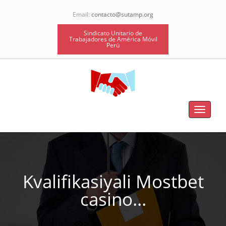
Email:
contacto@sutamp.org
Sindicato Unitario de
Trabajadores de América Móvil
Perú
Toggle
navigat
Kvalifikasiyali Mostbet
casino...