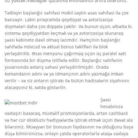
siz yüksək məbləğlər qazanma ehtimalınızı artıra bilərsiniz.
Tətbiqin başlanğıc səhifəsi mobil saytın əsas səhifəsi ilə çox
bənzəyir. Lakin proqramda qeydiyyat və avtorizasiya
düymələri daha çox diqqətə çəkilir. Və bunun üçün, əlbəttə ki,
sistemə qeydiyyatdan keçmək və ya avtorizasiya olunaraq
şəxsi kabinete daxil olmaq lazımdır. Həmçinin başlanğıc
səhifədə mövcud və aktual bonus təklifləri ilə blok
yerləşdirilib. Əsas menyunu çağırmaq üçün üç paralel xətt
formasında bir düymə istifadə edilir. Başlanğıc səhifənin
yuxarısında axtarış sahəsi yerləşdirilmişdir. Orada
komandanın adını və ya idmançının adını yazmağa imkan
verilir – və siz onların iştirakı ilə bütün hadisələrin siyahısını
alacaqsınız ki, xətdə göstərilir.
Şəxsi
hesabınıza
vaxtaşırı baxaraq, müxtəlif promosyonlarda, artan cashback
və hər cür eksklüziv hədiyyələrdə iştirak etmək üçün dəvət ala
bilərsiniz. Müəyyən bir bonusun faydasının nə olduğunu başa
düşə bilmirsinizsə, onlayn çatda operatorlarla əlaqə saxlaya