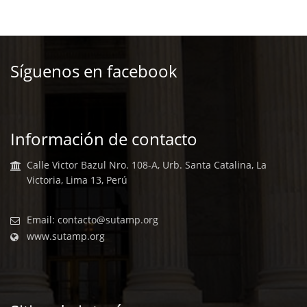
Síguenos en facebook
Información de contacto
Calle Victor Bazul Nro. 108-A, Urb. Santa Catalina, La
Victoria, Lima 13, Perú
Email:
contacto@sutamp.org
www.sutamp.org