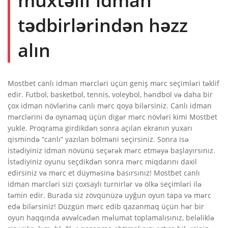
müxtəlif idman
tədbirlərindən həzz
alın
Mostbet canlı idman mərcləri üçün geniş mərc seçimləri təklif
edir. Futbol, basketbol, tennis, voleybol, həndbol və daha bir
çox idman növlərinə canlı mərc qoya bilərsiniz. Canlı idman
mərclərini də oynamaq üçün digər mərc növləri kimi Mostbet
yukle. Proqrama girdikdən sonra açılan ekranın yuxarı
qismində “canlı” yazılan bölməni seçirsiniz. Sonra isə
istədiyiniz idman növünü seçərək mərc etməyə başlayırsınız.
İstədiyiniz oyunu seçdikdən sonra mərc miqdarını daxil
edirsiniz və mərc et düyməsinə basırsınız! Mostbet canlı
idman mərcləri sizi çoxsaylı turnirlər və ölkə seçimləri ilə
təmin edir. Burada siz zövqünüzə uyğun oyun tapa və mərc
edə bilərsiniz! Düzgün mərc edib qazanmaq üçün hər bir
oyun haqqında əvvəlcədən məlumat toplamalısınız, beləliklə