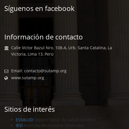
Síguenos en facebook
Información de contacto
Calle Victor Bazul Nro. 108-A, Urb. Santa Catalina, La
Victoria, Lima 13, Perú
Email:
contacto@sutamp.org
www.sutamp.org
Sitios de interés
ESSALUD
Seguro Social de Salud del Perú
IESI
Instituto de Estudios Sindicales