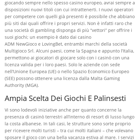
giocando sempre nello spesso casino europeo, avrai sempre a
disposizioni nuovi titoli con cui intrattenerti. I nuovi operatori
per competere con quelli già presenti è possibile che abbiano
più siti dai quali offrire i propri servizi. Non è infatti raro che
una società di gambling disponga di più “vettori” per offrire i
suoi giochi; un esempio è dato dai casino
ADM NewGioco e LovingBet, entrambi marchi della società
Multigioco Srl. Alcuni paesi, come la Spagna e appunto l’Italia,
permettono ai giocatori di giocare solo con i casinò con una
licenza valida per i loro paesi. Solo le aziende con sede
nell’Unione Europea (UE) o nello Spazio Economico Europeo
(SEE) possono ottenere una licenza dalla Malta Gaming
Authority (MGA).
Ampia Scelta Dei Giochi E Palinsesti
Vi sono lodevoli iniziative anche per quanto concerne la
presenza di casinò terrestri all’interno di resort di lusso lungo
la costa albanese. In tali casi, le strutture sono sorte proprio
per ricevere molti turisti – tra cui molti italiani – che volevano
sposare il gioco con una bella vacanza estiva al mare. I servizi