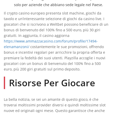
solo per aziende che abbiano sede legale nel Paese.
Il crypto casino europeo presenta slot machine, giochi da
tavolo e un’interessante selezione di giochi da casino live. I
giocatori che si iscrivono a Weltbet possono beneficiare di un
bonus di benvenuto del 100% fino a 500 euro, più 30 giri
gratuiti. In aggiunta, il casino aggiorna
https://www.ammazzacasino.com/forum/profile/17494-
elenamanzoni/
costantemente le sue promozioni, offrendo
bonus e incentivi regolari per arricchire la propria offerta e
premiare la fedeltà dei suoi utenti. Playzilla accoglie i nuovi
giocatori con un bonus di benvenuto del 100% fino a 500
euro, più 200 giri gratuiti sul primo deposito.
Risorse Per Giocare
La bella notizia, se sei un amante di questo gioco, è che
troverai moltissimi provider diversi e quindi moltissime slot
nuove ed originali ogni mese. Questo garantisce che anche