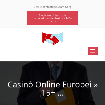
Email:
contacto@sutamp.org
Sindicato Unitario de
Trabajadores de América Móvil
Perú
Toggle
navigat
Casinò Online Europei »
15+ ...