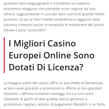
presenti sono ineguagliabili e richiedono un esborso
economico maggiore che potrebbe esser seguito da una
vittoria ragguardevole in uno dei tanti casinò di grande livello
presenti. Va da sé che il livello straordinario raggiunti dalla
Svizzera comporti anche la necessità di mantenere dei prezzi
elevati e poco “accessibili”.
I Migliori Casino
Europei Online Sono
Dotati Di Licenza?
La maggior parte dei casinò offre un pacchetto di benvenuto
ai loro nuovi giocatori e promozioni e offerte ai loro giocatori
esistenti. I offrono numerosi vantaggi, tra cui una vasta
selezione di giochi di alta qualità, bonus generosi e
promozioni regolari, opzioni di pagamento flessibili, e un forte