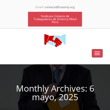
Email:
contacto@sutamp.org
Sindicato Unitario de
Trabajadores de América Móvil
Perú
Toggle
navigat
Monthly Archives: 6
mayo, 2025