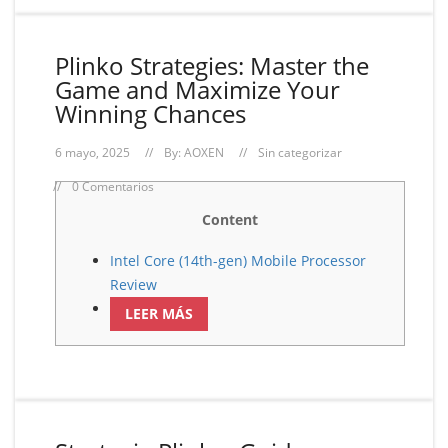
Plinko Strategies: Master the
Game and Maximize Your
Winning Chances
6 mayo, 2025
By:
AOXEN
Sin categorizar
0 Comentarios
Content
Intel Core (14th-gen) Mobile Processor
Review
LEER MÁS