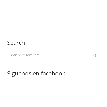
Search
Siguenos en facebook