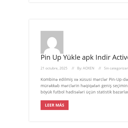
Pin Up Yükle apk Indir Activ
21 octubre, 2025
By:
AOXEN
Sin categorizar
Kombinə edilmiş və xüsusi mərclər Pin-Up-
mürəkkəb mərclərin həqiqətən geniş seçimini tə
böyük futbol hadisələri üçün statistik bazarla
LEER MÁS