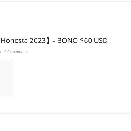
 Honesta 2023】- BONO $60 USD
0 Comentarios