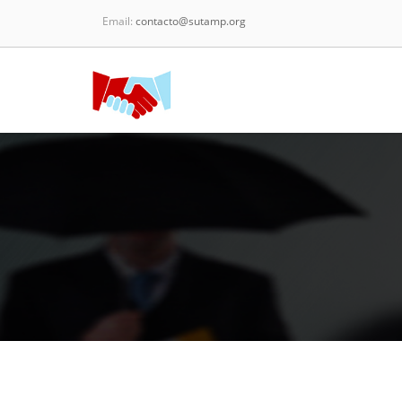
Email:
contacto@sutamp.org