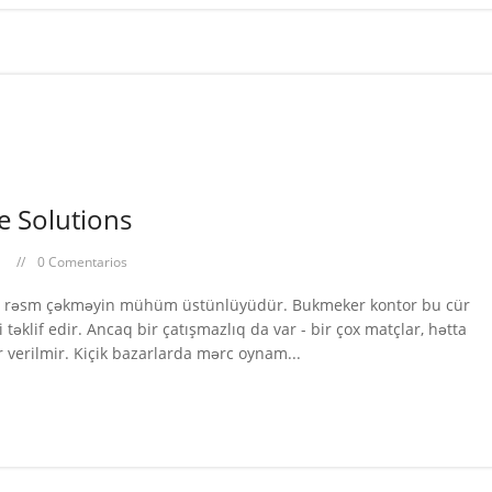
e Solutions
0 Comentarios
də rəsm çəkməyin mühüm üstünlüyüdür. Bukmeker kontor bu cür
klif edir. Ancaq bir çatışmazlıq da var - bir çox matçlar, hətta
r verilmir. Kiçik bazarlarda mərc oynam...