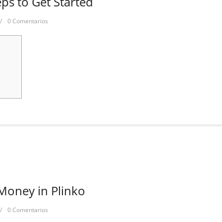
eps to Get Started
0 Comentarios
 Money in Plinko
0 Comentarios