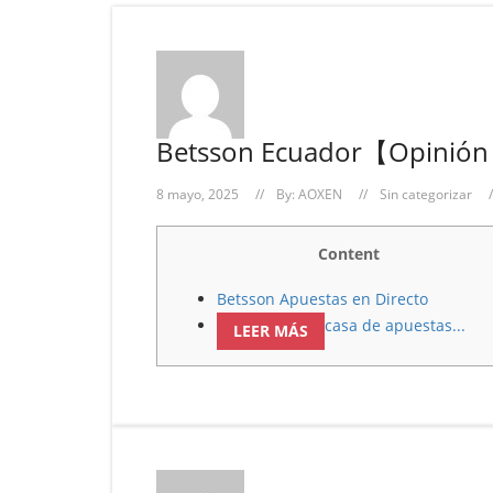
Betsson Ecuador【Opinión
8 mayo, 2025
By:
AOXEN
Sin categorizar
Content
Betsson Apuestas en Directo
casa de apuestas...
LEER MÁS