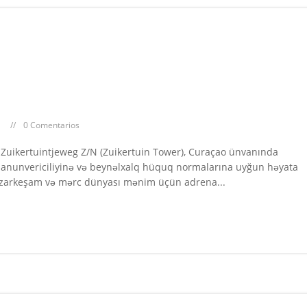
0 Comentarios
ə Zuikertuintjeweg Z/N (Zuikertuin Tower), Curaçao ünvanında
qanunvericiliyinə və beynəlxalq hüquq normalarına uyğun həyata
azarkeşam və mərc dünyası mənim üçün adrena...