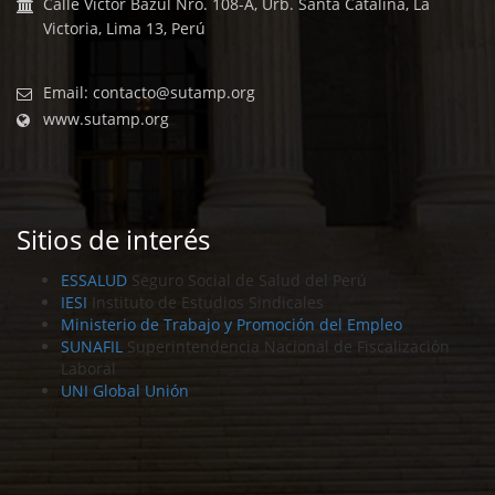
Calle Victor Bazul Nro. 108-A, Urb. Santa Catalina, La
Victoria, Lima 13, Perú
Email:
contacto@sutamp.org
www.sutamp.org
Sitios de interés
ESSALUD
Seguro Social de Salud del Perú
IESI
Instituto de Estudios Sindicales
Ministerio de Trabajo y Promoción del Empleo
SUNAFIL
Superintendencia Nacional de Fiscalización
Laboral
UNI Global Unión